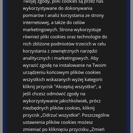
Twojej zgody, pliki cookies są przez nas
Oferta wakacyjna 2026
Opłaty
wykorzystywane do dokonywania
PLANY DNIA
pomiarów i analiz korzystania ze strony
REKRUTACJA
internetowej, a także do celów
DLA RODZICA
marketingowych. Strona wykorzystuje
Raporty z zajęć ŻŁOBEK
Raporty z zajęć POLSKIE
również pliki cookies oraz technologie do
Jadłospis
nich zbliżone podmiotów trzecich w celu
Opłaty
korzystania z zewnętrznych narzędzi
Kącik rodzica
analitycznych i marketingowych. Aby
Kalendarz wydarzeń
Dni wolne
wyrazić zgodę na instalowanie na Twoim
Rodo
urządzeniu końcowym plików cookies
Ubezpieczenie 2024/2025
wszystkich wskazanych wyżej kategorii
Standardy Ochrony Małoletnich
kliknij przycisk "Akceptuj wszystkie", a
FESTIWAL
PROJEKT UNIJNY
jeśli chcesz odmówić zgody na
wykorzystywanie jakichkolwiek, prócz
niezbędnych plików cookies, kliknij
przycisk „Odrzuć wszystkie”. Poszczególne
TEACHERS ZONE
Anglojęzyczna Szkoła Podstawowa
ustawienia plików cookies możesz
Szkoła Języka Angielskiego International House
zmieniać po kliknięciu przycisku „Zmień