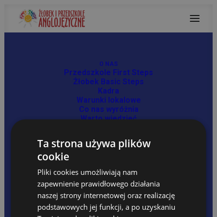
O NAS
Przedszkole First Steps
Żłobek Basic Steps
Kadra
Warunki lokalowe
Zajęcia STEAM
Co nas wyróżnia
Warto wiedzieć
13 MARCA, 2024
NAUCZANIE DWUJĘZYCZNE
Jak uczymy?
Ta strona używa plików
Filmy – jak uczymy
cookie
Korzyści z kształcenia dwujęzycznego
Forest Adventure
Pliki cookies umożliwiają nam
OFERTA
Organizacja grup
zapewnienie prawidłowego działania
Program Dydaktyczny
naszej strony internetowej oraz realizację
Zajęcia dodatkowe
podstawowych jej funkcji, a po uzyskaniu
Forest Adventure