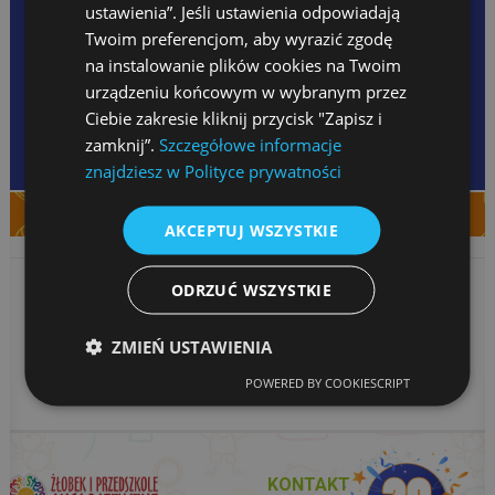
TEL.: 33 818-12-62
ustawienia”. Jeśli ustawienia odpowiadają
KOM.: 505 668 923
Twoim preferencjom, aby wyrazić zgodę
na instalowanie plików cookies na Twoim
urządzeniu końcowym w wybranym przez
Ciebie zakresie kliknij przycisk "Zapisz i
It was all about exploration of balance for
Grasshoppers and Dragonflies during their STEAM
zamknij”.
Szczegółowe informacje
session this month.
znajdziesz w Polityce prywatności
AKCEPTUJ WSZYSTKIE
ODRZUĆ WSZYSTKIE
ZMIEŃ USTAWIENIA
POWERED BY COOKIESCRIPT
KONTAKT