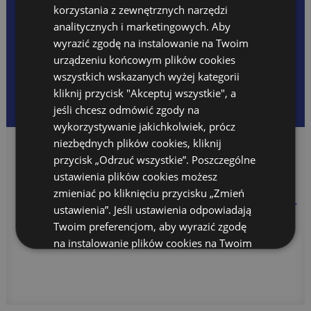
Oferta wakacyjna 2026
KONTAKT
korzystania z zewnętrznych narzędzi
Opłaty
POLITYKA PRYWATNOŚC
analitycznych i marketingowych. Aby
PLANY DNIA
wyrazić zgodę na instalowanie na Twoim
REKRUTACJA
urządzeniu końcowym plików cookies
przedszkole@anglojezyczne.pl
DLA RODZICA
Raporty z zajęć ŻŁOBEK
©First Steps 2020. All Rights
wszystkich wskazanych wyżej kategorii
Raporty z zajęć POLSKIE
Reserved
kliknij przycisk "Akceptuj wszystkie", a
Jadłospis
jeśli chcesz odmówić zgody na
Opłaty
Kącik rodzica
wykorzystywanie jakichkolwiek, prócz
Kalendarz wydarzeń
niezbędnych plików cookies, kliknij
Dni wolne
przycisk „Odrzuć wszystkie”. Poszczególne
Rodo
Ubezpieczenie 2024/2025
ustawienia plików cookies możesz
Standardy Ochrony Małoletnich
zmieniać po kliknięciu przycisku „Zmień
FESTIWAL
ustawienia”. Jeśli ustawienia odpowiadają
PROJEKT UNIJNY
Twoim preferencjom, aby wyrazić zgodę
na instalowanie plików cookies na Twoim
urządzeniu końcowym w wybranym przez
TEACHERS ZONE
Ciebie zakresie kliknij przycisk "Zapisz i
Anglojęzyczna Szkoła Podstawowa
zamknij”.
Szczegółowe informacje
Szkoła Języka Angielskiego International House
znajdziesz w Polityce prywatności