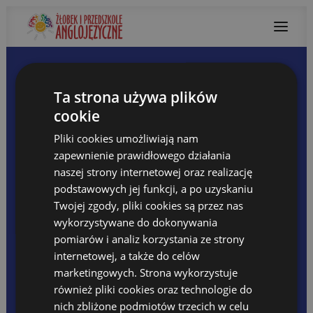
Ta strona używa plików
O NAS
Przedszkole First Steps
cookie
Żłobek Basic Steps
Treść jest chroniona hasłem. Aby ją zobaczyć,
Kadra
Pliki cookies umożliwiają nam
Warunki lokalowe
proszę wpisać hasło:
zapewnienie prawidłowego działania
Co nas wyróżnia
Warto wiedzieć
naszej strony internetowej oraz realizację
Hasło:
NAUCZANIE DWUJĘZYCZNE
podstawowych jej funkcji, a po uzyskaniu
Jak uczymy?
Twojej zgody, pliki cookies są przez nas
Filmy – jak uczymy
wykorzystywane do dokonywania
Korzyści z kształcenia dwujęzycznego
Forest Adventure
pomiarów i analiz korzystania ze strony
OFERTA
internetowej, a także do celów
Organizacja grup
marketingowych. Strona wykorzystuje
Program Dydaktyczny
również pliki cookies oraz technologie do
Zajęcia dodatkowe
Forest Adventure
nich zbliżone podmiotów trzecich w celu