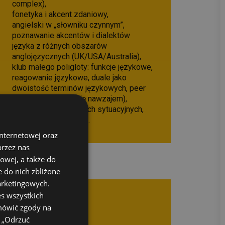
complex),
fonetyka i akcent zdaniowy,
angielski w „słowniku czynnym”,
poznawanie akcentów i dialektów
języka z różnych obszarów
anglojęzycznych (UK/USA/Australia),
klub małego poligloty: funkcje językowe,
reagowanie językowe, duale jako
dwoistość terminów językowych, peer
teaching (uczymy się nawzajem),
mini dialogi w scenkach sytuacyjnych,
gramatyka w praktyce.
internetowej oraz
przez nas
owej, a także do
 do nich zbliżone
arketingowych.
s wszystkich
dmówić zgody na
k „Odrzuć