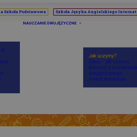
a Szkoła Podstawowa
Szkoła Języka Angielskiego Internat
NAUCZANIE DWUJĘZYCZNE
rst
Jak uczymy?
teps
Filmy – jak uczymy
Korzyści z kształcenia
we
dwujęzycznego
a
Forest Adventure