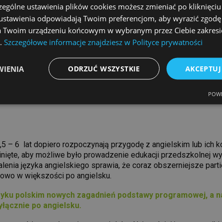
zególne ustawienia plików cookies możesz zmieniać po kliknięci
edukacja w dziedzinie t
li ustawienia odpowiadają Twoim preferencjom, aby wyrazić zgodę
education),
izyki i chemii,
warsztaty przyrodnicze
a Twoim urządzeniu końcowym w wybranym przez Ciebie zakresie 
warsztaty kulturowe „Wa
”.
Szczegółowe informacje znajdziesz w Polityce prywatności
ych stylach
zajęcia integracyjne,
„Jesteśmy Eco” czyli re
WIENIA
ODRZUĆ WSZYSTKIE
AKCEPTUJ
„Jak być bezpiecznym” –
”Savoir vivre” przy stole
POWE
,5 – 6 lat dopiero rozpoczynają przygodę z angielskim lub ich 
inięte, aby możliwe było prowadzenie edukacji przedszkolnej wy
nalenia języka angielskiego sprawia, że coraz obszerniejsze pa
elowo w większości po angielsku.
ku polskim nowych zagadnień podstawy programowej, a nast
łącznie po angielsku.