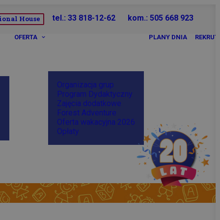
tel.: 33 818-12-62
kom.: 505 668 923
ional House
OFERTA
PLANY DNIA
REKRUT
Organizacja grup
Program Dydaktyczny
Zajęcia dodatkowe
Forest Adventure
Oferta wakacyjna 2026
Opłaty