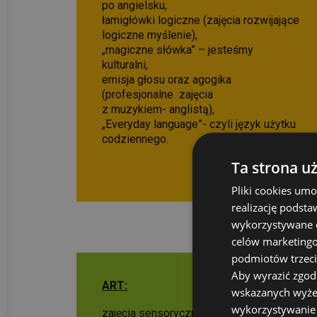
po angielsku,
łamigłówki logiczne (zajęcia rozwijające
logiczne myślenie),
„magiczne słówka” – jesteśmy
kulturalni,
emisja głosu oraz agogika
(profesjonalne zajęcia
z muzykiem- anglistą),
„Everyday language”- czyli język użytku
codziennego.
Ta strona u
Pliki cookies um
realizację podsta
wykorzystywane d
celów marketingow
podmiotów trzeci
Aby wyrazić zgod
ART:
wskazanych wyżej 
wykorzystywanie j
zajęcia sensoryczne,