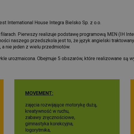
 International House Integra Bielsko Sp. z o.o.
ilarach. Pierwszy realizuje podstawę programową MEN (IH Integr
zności naszego przedszkola jest to, że język angielski traktowan
, a nie jeden z wielu przedmiotów.
wykle urozmaicona. Obejmuje 5 obszarów, które realizowane są w
MOVEMENT:
zajęcia rozwijające motorykę dużą,
kreatywność w ruchu,
zabawy zręcznościowe,
gimnastyka korekcyjna,
logorytmika,