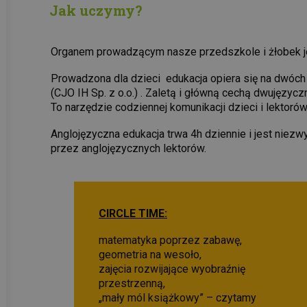
Jak uczymy?
Organem prowadzącym nasze przedszkole i żłobek jest
Prowadzona dla dzieci edukacja opiera się na dwóch f
(CJO IH Sp. z o.o.) . Zaletą i główną cechą dwujęzyc
To narzędzie codziennej komunikacji dzieci i lektorów
Anglojęzyczna edukacja trwa 4h dziennie i jest niez
przez anglojęzycznych lektorów.
CIRCLE TIME:
matematyka poprzez zabawę,
geometria na wesoło,
zajęcia rozwijające wyobraźnię
przestrzenną,
„mały mól książkowy” – czytamy