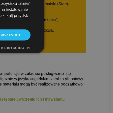
u przycisku „Zmień
echnologii/inżynierii/matematyki (Stem
 na instalowanie
 „Przygoda w Lesie”,
kliknij przycisk
żne Światowe Dni i Wydarzenia”,
cycling w naszym przedszkolu,
 WSZYSTKIE
 safety precautions,
.
RED BY COOKIESCRIPT
kompetencje w zakresie posługiwania się
łącznie w języku angielskim. Jest to stopniowy
rtie materiału mogą być realizowane początkowo
ępnie ćwiczeniu ich i utrwalaniu