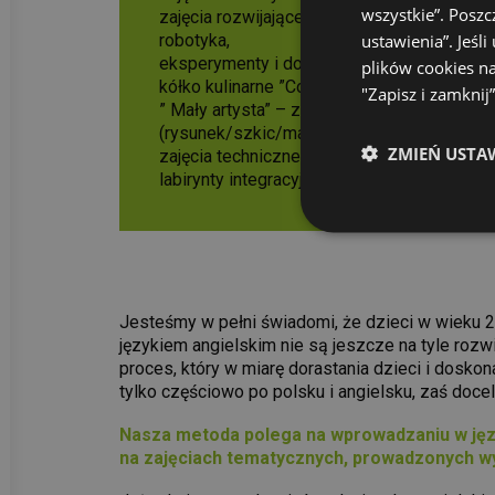
wszystkie”. Poszc
zajęcia rozwijające motorykę małą,
ustawienia”. Jeś
robotyka,
eksperymenty i doświadczenia z dziedziny f
plików cookies n
kółko kulinarne ”Cook with me”,
"Zapisz i zamknij
” Mały artysta” – zajęcia plastyczne w różn
(rysunek/szkic/malarstwo/rzeźba),
ZMIEŃ USTA
zajęcia techniczne,
labirynty integracyjne.
Jesteśmy w pełni świadomi, że dzieci w wieku 2
językiem angielskim nie są jeszcze na tyle rozw
proces, który w miarę dorastania dzieci i dosko
tylko częściowo po polsku i angielsku, zaś doc
Nasza metoda polega na wprowadzaniu w języ
na zajęciach tematycznych, prowadzonych wy