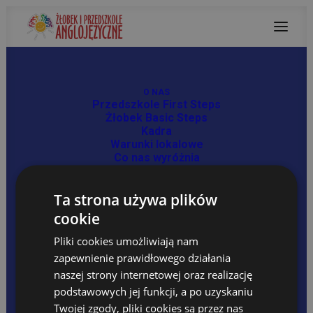
O NAS
Przedszkole First Steps
Żłobek Basic Steps
Kadra
Warunki lokalowe
Podróże kształcą..
Co nas wyróżnia
Warto wiedzieć
29 WRZEŚNIA, 2023
NAUCZANIE DWUJĘZYCZNE
Ta strona używa plików
Jak uczymy?
Filmy – jak uczymy
cookie
Korzyści z kształcenia dwujęzycznego
Forest Adventure
Pliki cookies umożliwiają nam
OFERTA
zapewnienie prawidłowego działania
Organizacja grup
naszej strony internetowej oraz realizację
Program Dydaktyczny
podstawowych jej funkcji, a po uzyskaniu
Zajęcia dodatkowe
Forest Adventure
Twojej zgody, pliki cookies są przez nas