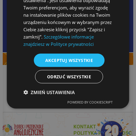
ustawienia”. Jeśli ustawienia odpowiadają
TEL.: 33 818-12-62
Twoim preferencjom, aby wyrazić zgodę
KOM.: 505 668 923
na instalowanie plików cookies na Twoim
urządzeniu końcowym w wybranym przez
Ciebie zakresie kliknij przycisk "Zapisz i
W ramach wycieczki integracyjnej odwiedziliśmy
zamknij”.
Szczegółowe informacje
Bajki Pana Kleksa.
znajdziesz w Polityce prywatności
AKCEPTUJ WSZYSTKIE
ODRZUĆ WSZYSTKIE
ZMIEŃ USTAWIENIA
POWERED BY COOKIESCRIPT
KONTAKT
POLITYKA PRYWATNOŚC