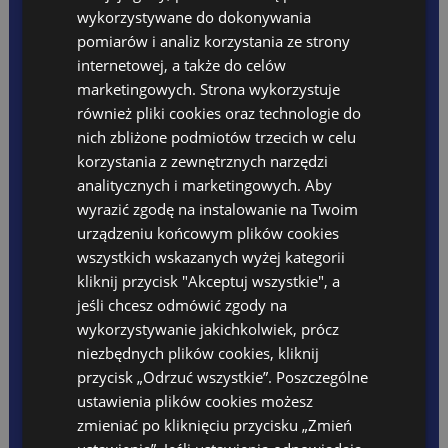
Oferta wakacyjna 2026
wykorzystywane do dokonywania
Opłaty
pomiarów i analiz korzystania ze strony
PLANY DNIA
internetowej, a także do celów
REKRUTACJA
DLA RODZICA
marketingowych. Strona wykorzystuje
Raporty z zajęć ŻŁOBEK
również pliki cookies oraz technologie do
Raporty z zajęć POLSKIE
nich zbliżone podmiotów trzecich w celu
Jadłospis
Opłaty
korzystania z zewnętrznych narzędzi
Kącik rodzica
analitycznych i marketingowych. Aby
Kalendarz wydarzeń
wyrazić zgodę na instalowanie na Twoim
Dni wolne
urządzeniu końcowym plików cookies
Rodo
Ubezpieczenie 2024/2025
wszystkich wskazanych wyżej kategorii
Standardy Ochrony Małoletnich
kliknij przycisk "Akceptuj wszystkie", a
FESTIWAL
jeśli chcesz odmówić zgody na
PROJEKT UNIJNY
wykorzystywanie jakichkolwiek, prócz
niezbędnych plików cookies, kliknij
przycisk „Odrzuć wszystkie”. Poszczególne
TEACHERS ZONE
ustawienia plików cookies możesz
Anglojęzyczna Szkoła Podstawowa
zmieniać po kliknięciu przycisku „Zmień
Szkoła Języka Angielskiego International House