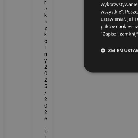
r
wykorzystywanie j
o
wszystkie”. Poszc
k
ustawienia”. Jeś
s
plików cookies n
z
"Zapisz i zamknij
k
o
l
ZMIEŃ USTA
n
y
2
0
2
5
/
2
0
2
6
.
D