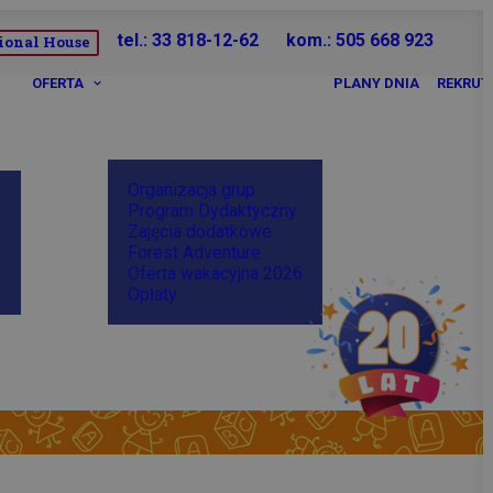
tel.: 33 818-12-62
kom.: 505 668 923
ional House
OFERTA
PLANY DNIA
REKRUT
Organizacja grup
Program Dydaktyczny
Zajęcia dodatkowe
Forest Adventure
Oferta wakacyjna 2026
Opłaty