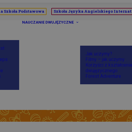
a Szkoła Podstawowa
Szkoła Języka Angielskiego Internat
NAUCZANIE DWUJĘZYCZNE
rst
Jak uczymy?
teps
Filmy – jak uczymy
Korzyści z kształcenia
we
dwujęzycznego
a
Forest Adventure