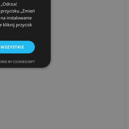
k „Odrzuć
u przycisku „Zmień
 na instalowanie
kliknij przycisk
 WSZYSTKIE
RED BY COOKIESCRIPT