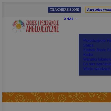
TEACHERS ZONE
Anglojęzyczn
O NAS
Przedszkole Fi
Steps
Żłobek Basic S
Kadra
Warunki lokalo
Co nas wyróżni
Warto wiedzieć