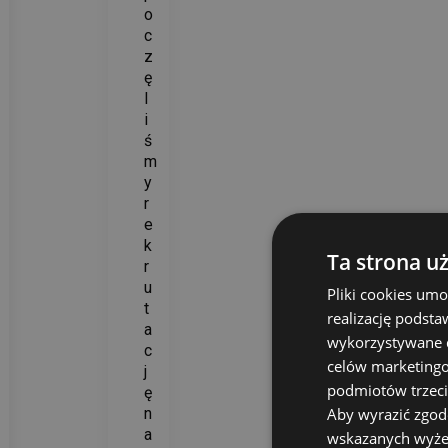
o
c
z
ę
l
i
ś
m
y
r
e
k
Ta strona u
r
u
Pliki cookies um
t
realizację podsta
a
wykorzystywane d
c
celów marketingow
j
podmiotów trzeci
ę
Aby wyrazić zgod
n
a
wskazanych wyżej 