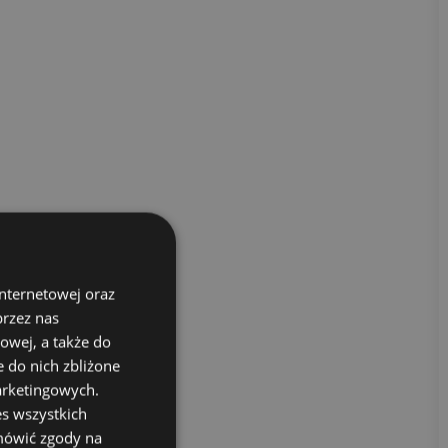
internetowej oraz
przez nas
owej, a także do
 do nich zbliżone
arketingowych.
s wszystkich
dmówić zgody na