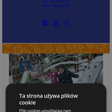
TEL.: 33 818-12-62
przez KAtrarere_45_345Rzyn
KOM.: 505 668 923
Ta strona używa plików
cookie
Pliki cookies umożliwiają nam