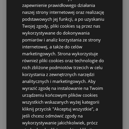
zapewnienie prawidłowego działania
naszej strony internetowej oraz realizację
podstawowych jej funkcji, a po uzyskaniu
Twojej zgody, pliki cookies są przez nas
wykorzystywane do dokonywania
pomiarów i analiz korzystania ze strony
internetowej, a także do celów
marketingowych. Strona wykorzystuje
Zimowy ogród
również pliki cookies oraz technologie do
Nam zima nie straszna - grupy Jellyfishes i
nich zbliżone podmiotów trzecich w celu
Octopuses świetnie bawiły się w naszym
korzystania z zewnętrznych narzędzi
ogrodzie
analitycznych i marketingowych. Aby
wyrazić zgodę na instalowanie na Twoim
urządzeniu końcowym plików cookies
przez KAtrarere_45_345Rzyn
wszystkich wskazanych wyżej kategorii
kliknij przycisk "Akceptuj wszystkie", a
jeśli chcesz odmówić zgody na
wykorzystywanie jakichkolwiek, prócz