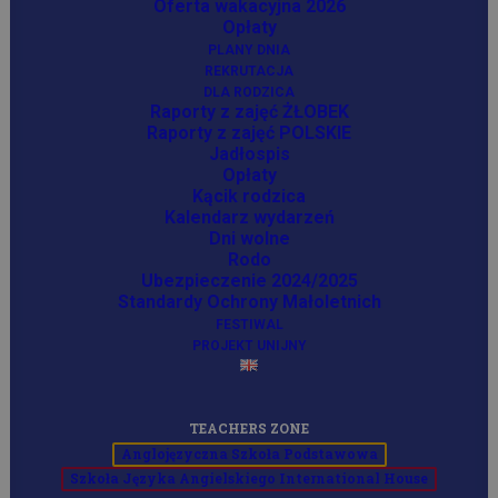
Oferta wakacyjna 2026
Opłaty
PLANY DNIA
REKRUTACJA
DLA RODZICA
Raporty z zajęć ŻŁOBEK
Raporty z zajęć POLSKIE
Jadłospis
Opłaty
Kącik rodzica
Kalendarz wydarzeń
Dni wolne
Rodo
Ubezpieczenie 2024/2025
Standardy Ochrony Małoletnich
FESTIWAL
Tablice multimedialne
PROJEKT UNIJNY
Dzięki Funduszom Unijnym, w kilku salach
naszego przedszkola mamy nowe tablice
TEACHERS ZONE
multimedialne.
Anglojęzyczna Szkoła Podstawowa
Szkoła Języka Angielskiego International House