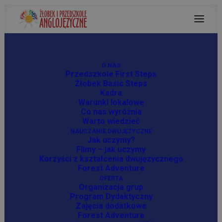
O NAS
Przedszkole First Steps
Miesiąc: styczeń 2025
Żłobek Basic Steps
Kadra
Warunki lokalowe
Co nas wyróżnia
Warto wiedzieć
NAUCZANIE DWUJĘZYCZNE
Jak uczymy?
Filmy – jak uczymy
Korzyści z kształcenia dwujęzycznego
Forest Adventure
OFERTA
Organizacja grup
Program Dydaktyczny
Zajęcia dodatkowe
Forest Adventure