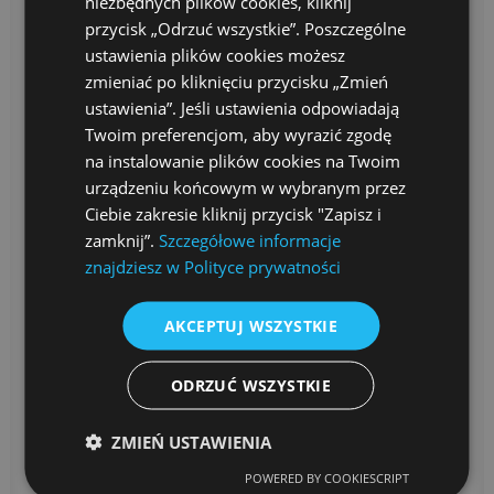
niezbędnych plików cookies, kliknij
przycisk „Odrzuć wszystkie”. Poszczególne
ustawienia plików cookies możesz
zmieniać po kliknięciu przycisku „Zmień
ustawienia”. Jeśli ustawienia odpowiadają
Twoim preferencjom, aby wyrazić zgodę
na instalowanie plików cookies na Twoim
urządzeniu końcowym w wybranym przez
Ciebie zakresie kliknij przycisk "Zapisz i
zamknij”.
Szczegółowe informacje
znajdziesz w Polityce prywatności
AKCEPTUJ WSZYSTKIE
ODRZUĆ WSZYSTKIE
Forest Adventure
ZMIEŃ USTAWIENIA
Podczas styczniowego wyjazdu na Forest
POWERED BY COOKIESCRIPT
Adventure, grupy Crab i Crayfish uczyły się