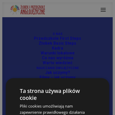
O NAS
Przedszkole First Steps
Miesiąc: wrzesień 2024
Żłobek Basic Steps
Kadra
Warunki lokalowe
Co nas wyróżnia
Warto wiedzieć
NAUCZANIE DWUJĘZYCZNE
Jak uczymy?
Filmy – jak uczymy
Korzyści z kształcenia dwujęzycznego
Forest Adventure
Ta strona używa plików
OFERTA
cookie
Organizacja grup
Program Dydaktyczny
Pliki cookies umożliwiają nam
Zajęcia dodatkowe
Forest Adventure
zapewnienie prawidłowego działania