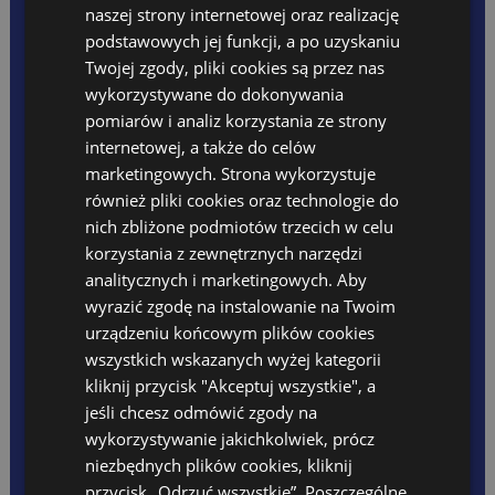
Oferta wakacyjna 2026
naszej strony internetowej oraz realizację
Opłaty
podstawowych jej funkcji, a po uzyskaniu
PLANY DNIA
Twojej zgody, pliki cookies są przez nas
REKRUTACJA
wykorzystywane do dokonywania
DLA RODZICA
Raporty z zajęć ŻŁOBEK
pomiarów i analiz korzystania ze strony
Raporty z zajęć POLSKIE
internetowej, a także do celów
Jadłospis
marketingowych. Strona wykorzystuje
Opłaty
Kącik rodzica
również pliki cookies oraz technologie do
zajęcia kulinarne
Kalendarz wydarzeń
nich zbliżone podmiotów trzecich w celu
Dni wolne
korzystania z zewnętrznych narzędzi
Za nami pierwsze w tym roku zajęcia
Rodo
"COOKING DAY"
analitycznych i marketingowych. Aby
Ubezpieczenie 2024/2025
Standardy Ochrony Małoletnich
wyrazić zgodę na instalowanie na Twoim
FESTIWAL
urządzeniu końcowym plików cookies
przez KAtrarere_45_345Rzyn
PROJEKT UNIJNY
wszystkich wskazanych wyżej kategorii
kliknij przycisk "Akceptuj wszystkie", a
jeśli chcesz odmówić zgody na
TEACHERS ZONE
wykorzystywanie jakichkolwiek, prócz
Anglojęzyczna Szkoła Podstawowa
niezbędnych plików cookies, kliknij
Szkoła Języka Angielskiego International House
przycisk „Odrzuć wszystkie”. Poszczególne