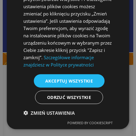
TEL.: 33 818-12-62
ustawienia plików cookies możesz
KOM.: 505 668 923
zmieniać po kliknięciu przycisku „Zmień
ustawienia”. Jeśli ustawienia odpowiadają
Twoim preferencjom, aby wyrazić zgodę
na instalowanie plików cookies na Twoim
urządzeniu końcowym w wybranym przez
Ciebie zakresie kliknij przycisk "Zapisz i
zamknij”.
Szczegółowe informacje
znajdziesz w Polityce prywatności
AKCEPTUJ WSZYSTKIE
ODRZUĆ WSZYSTKIE
Dzień piłkarza
ZMIEŃ USTAWIENIA
przez KAtrarere_45_345Rzyn
POWERED BY COOKIESCRIPT