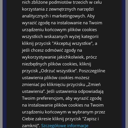
Jestem absolwentką Akademii Techniczno-Humanistycznej
Oferta wakacyjna 2026
nich zbliżone podmiotów trzecich w celu
Opłaty
w Bielsku-Białej, gdzie uzyskałam tytuł licencjata o specjalizacji
korzystania z zewnętrznych narzędzi
zintegrowana edukacja wczesnoszkolna i wychowanie
PLANY DNIA
analitycznych i marketingowych. Aby
REKRUTACJA
przedszkolne. Tytuł magistra uzyskałam na Uniwersytecie
wyrazić zgodę na instalowanie na Twoim
DLA RODZICA
Śląskim w Cieszynie. Doświadczenie w pracy z dziećmi
Raporty z zajęć ŻŁOBEK
urządzeniu końcowym plików cookies
zdobyłam w trakcie studiów uczestnicząc w wielu praktykach
Raporty z zajęć POLSKIE
wszystkich wskazanych wyżej kategorii
w przedszkolach i szkołach. W wolnych chwilach lubię jeździć
Jadłospis
kliknij przycisk "Akceptuj wszystkie", a
na rowerze oraz pływać.
Opłaty
jeśli chcesz odmówić zgody na
Kącik rodzica
Kalendarz wydarzeń
wykorzystywanie jakichkolwiek, prócz
Dni wolne
niezbędnych plików cookies, kliknij
Rodo
przycisk „Odrzuć wszystkie”. Poszczególne
Ubezpieczenie 2024/2025
ustawienia plików cookies możesz
Standardy Ochrony Małoletnich
zmieniać po kliknięciu przycisku „Zmień
FESTIWAL
PROJEKT UNIJNY
ustawienia”. Jeśli ustawienia odpowiadają
Twoim preferencjom, aby wyrazić zgodę
na instalowanie plików cookies na Twoim
TEACHERS ZONE
urządzeniu końcowym w wybranym przez
Anglojęzyczna Szkoła Podstawowa
Ciebie zakresie kliknij przycisk "Zapisz i
Szkoła Języka Angielskiego International House
zamknij”.
Szczegółowe informacje
KONTAKT