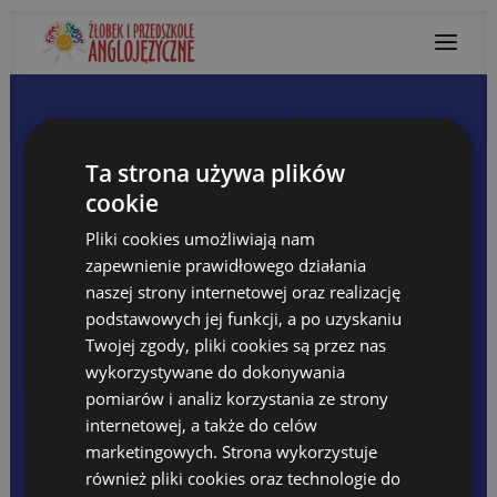
O NAS
Przedszkole First Steps
Ta strona używa plików
Żłobek Basic Steps
cookie
Kadra
Warunki lokalowe
Pliki cookies umożliwiają nam
Katarzyna Wilczyńska
Co nas wyróżnia
zapewnienie prawidłowego działania
Warto wiedzieć
7 LUTEGO, 2020
naszej strony internetowej oraz realizację
NAUCZANIE DWUJĘZYCZNE
Jak uczymy?
podstawowych jej funkcji, a po uzyskaniu
Filmy – jak uczymy
Twojej zgody, pliki cookies są przez nas
Korzyści z kształcenia dwujęzycznego
wykorzystywane do dokonywania
Forest Adventure
pomiarów i analiz korzystania ze strony
OFERTA
Organizacja grup
internetowej, a także do celów
Wychowawca grupy przedszkolnej
Program Dydaktyczny
marketingowych. Strona wykorzystuje
Zajęcia dodatkowe
również pliki cookies oraz technologie do
Forest Adventure