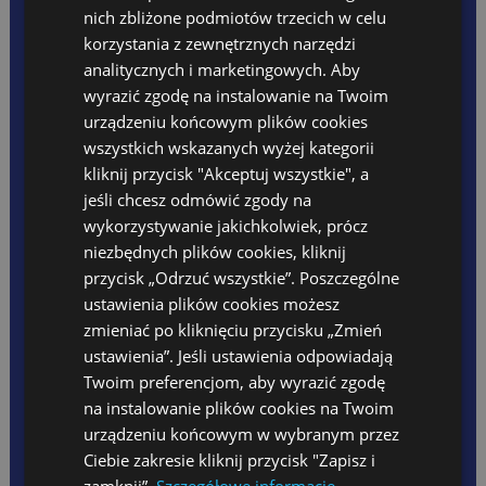
Jestem absolwentką Akademii im. Jana Długosza
Oferta wakacyjna 2026
nich zbliżone podmiotów trzecich w celu
Opłaty
w Częstochowie, gdzie zdobyłam dyplom licencjata na kierunku
korzystania z zewnętrznych narzędzi
Zintegrowana Edukacja Wczesnoszkolna i Przedszkolna.
PLANY DNIA
analitycznych i marketingowych. Aby
REKRUTACJA
Ukończyłam również Wyższą Szkołę Pedagogiczną
DLA RODZICA
wyrazić zgodę na instalowanie na Twoim
im. Janusza Korczaka w Warszawie, gdzie zdobyłam tytuł
Raporty z zajęć ŻŁOBEK
magistra na kierunku Terapia Zajęciowa. Posiadam również
urządzeniu końcowym plików cookies
Raporty z zajęć POLSKIE
kwalifikacje Oligofrenopedagoga, które zdobyłam w Akademii
wszystkich wskazanych wyżej kategorii
Jadłospis
WSB w Dąbrowie Górniczej.
Opłaty
kliknij przycisk "Akceptuj wszystkie", a
Kącik rodzica
jeśli chcesz odmówić zgody na
Doświadczenie w pracy z dziećmi zdobyłam odbywając liczne
Kalendarz wydarzeń
wykorzystywanie jakichkolwiek, prócz
praktyki oraz staże w placówkach szkolnych i przedszkolnych.
Dni wolne
niezbędnych plików cookies, kliknij
Praca z dziećmi dostarcza mi wiele radości oraz satysfakcji.
Rodo
Ubezpieczenie 2024/2025
Do każdego dziecka staram podchodzić indywidualnie. Dzieci
przycisk „Odrzuć wszystkie”. Poszczególne
Standardy Ochrony Małoletnich
uczą nas cierpliwości oraz dystansu do siebie.
ustawienia plików cookies możesz
FESTIWAL
zmieniać po kliknięciu przycisku „Zmień
Prowadzę aktywny tryb życia.
PROJEKT UNIJNY
ustawienia”. Jeśli ustawienia odpowiadają
Twoim preferencjom, aby wyrazić zgodę
na instalowanie plików cookies na Twoim
TEACHERS ZONE
urządzeniu końcowym w wybranym przez
Anglojęzyczna Szkoła Podstawowa
Ciebie zakresie kliknij przycisk "Zapisz i
Szkoła Języka Angielskiego International House
zamknij”.
Szczegółowe informacje