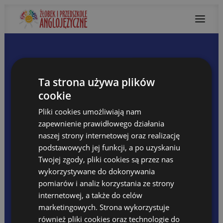
O NAS
Przedszkole First Steps
Ta strona używa plików
Żłobek Basic Steps
cookie
Kadra
Warunki lokalowe
Agnieszka Słonka
Pliki cookies umożliwiają nam
Co nas wyróżnia
Warto wiedzieć
zapewnienie prawidłowego działania
17 LUTEGO, 2020
NAUCZANIE DWUJĘZYCZNE
naszej strony internetowej oraz realizację
Jak uczymy?
podstawowych jej funkcji, a po uzyskaniu
Filmy – jak uczymy
Twojej zgody, pliki cookies są przez nas
Korzyści z kształcenia dwujęzycznego
Forest Adventure
wykorzystywane do dokonywania
OFERTA
pomiarów i analiz korzystania ze strony
Organizacja grup
internetowej, a także do celów
Wychowawca grupy przedszkolnej
Program Dydaktyczny
marketingowych. Strona wykorzystuje
Zajęcia dodatkowe
Forest Adventure
również pliki cookies oraz technologie do