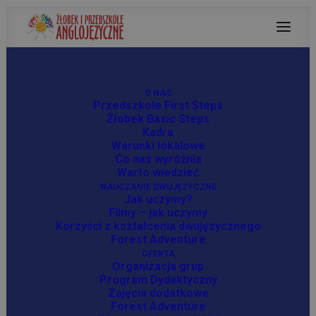
O NAS
Przedszkole First Steps
Miesiąc: wrzesień 2022
Żłobek Basic Steps
Kadra
Warunki lokalowe
Co nas wyróżnia
Warto wiedzieć
NAUCZANIE DWUJĘZYCZNE
Jak uczymy?
Filmy – jak uczymy
Korzyści z kształcenia dwujęzycznego
Forest Adventure
OFERTA
Organizacja grup
Program Dydaktyczny
Zajęcia dodatkowe
Forest Adventure