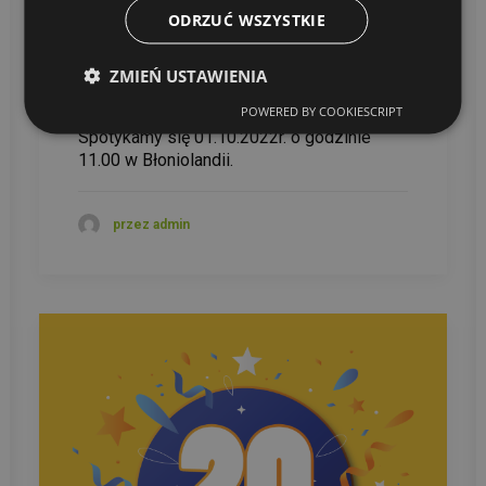
ODRZUĆ WSZYSTKIE
Dzień Ziemniaka 2022
ZMIEŃ USTAWIENIA
Zapraszamy całą Społeczność
POWERED BY COOKIESCRIPT
przedszkolną na Dzień Ziemniaka.
Spotykamy się 01.10.2022r. o godzinie
11.00 w Błoniolandii.
przez admin