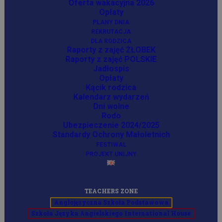
Oferta wakacyjna 2026
Opłaty
PLANY DNIA
REKRUTACJA
DLA RODZICA
Raporty z zajęć ŻŁOBEK
Raporty z zajęć POLSKIE
Jadłospis
Opłaty
Kącik rodzica
The Walking Water
Kalendarz wydarzeń
Experiment during English
Dni wolne
STEM
Rodo
Ubezpieczenie 2024/2025
Standardy Ochrony Małoletnich
FESTIWAL
PROJEKT UNIJNY
TEACHERS ZONE
Anglojęzyczna Szkoła Podstawowa
Szkoła Języka Angielskiego International House