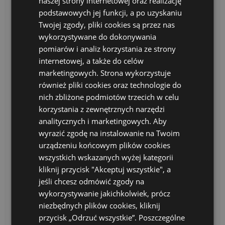
naszej strony internetowej oraz realizację
podstawowych jej funkcji, a po uzyskaniu
Twojej zgody, pliki cookies są przez nas
wykorzystywane do dokonywania
pomiarów i analiz korzystania ze strony
internetowej, a także do celów
marketingowych. Strona wykorzystuje
również pliki cookies oraz technologie do
nich zbliżone podmiotów trzecich w celu
korzystania z zewnętrznych narzędzi
analitycznych i marketingowych. Aby
wyrazić zgodę na instalowanie na Twoim
Barbara Gworek
urządzeniu końcowym plików cookies
wszystkich wskazanych wyżej kategorii
Polish Teacher
kliknij przycisk "Akceptuj wszystkie", a
jeśli chcesz odmówić zgody na
wykorzystywanie jakichkolwiek, prócz
by admin
niezbędnych plików cookies, kliknij
przycisk „Odrzuć wszystkie”. Poszczególne